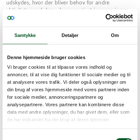
udskydes, hvor der bliver behov for andre
aktiviteter end dem, der er angivet i ansøgningen,
eller hvor forudsætningerne for projektet i øvrigt
ændrer sig, eksempelvis som følge af forhold hos
eksterne leverandører.
Samtykke
Detaljer
Om
I tvivlstilfælde er man velkommen til at kontakte
fonden.
Denne hjemmeside bruger cookies
Ansøgning om tilskud i 2025 (lukket for
Vi bruger cookies til at tilpasse vores indhold og
ansøgninger)
annoncer, til at vise dig funktioner til sociale medier og til
at analysere vores trafik. Vi deler også oplysninger om
Klageadgang
din brug af vores hjemmeside med vores partnere inden
Ansøgningsrunden for tilskud i 2025 er afsluttet.
for sociale medier, annonceringspartnere og
Der var ansøgningsfrist
den 10. juni 2024 kl. 12.
Fondsbestyrelsens afgørelser kan indbringes til
analysepartnere. Vores partnere kan kombinere disse
Søg om ændringer
Landbrugsstyrelsen inden 4 uger efter
data med andre oplysninger, du har givet dem, eller som
Fonden modtog
26 direkte ansøgninger
for et
modtagelsen af afgørelsen i henhold til § 8, stk. 7 i
Det sker, at aktiviteter grundet faglige eller
de har indsamlet fra din brug af deres tjenester.
samlet beløb på
17 mio. kr.
landbrugsstøtteloven.
Søg om forlængelse
praktiske omstændigheder må ændres. Hvis der
En eventuel klage skal sendes til
skal foretages væsentlige ændringer af faglig
Ansøgningerne blev behandlet på fondens
Fondens bevillinger er 1-årige og bevilges for et
Samtykkevalg
Landbrugsstyrelsen, EU & Landbrug, Grøn udvikling